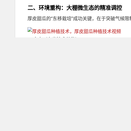
二、环境重构：大棚微生态的精准调控
厚皮甜瓜的“东移栽培”成功关键，在于突破气候限
李丰（寿光技术总监）
：
“2024年测试显示：海蜜系列+双层幕保温，使
种植史。”[[6]9