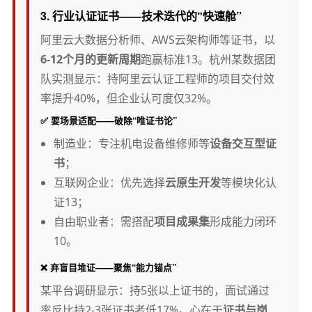
3.
行业认证证书
——技术迭代的“快速舱”
阿里云大数据分析师、AWS云架构师等证书，以
6-12个月的更新周期
跑赢标准13。杭州某数据团
队实测显示：持阿里云认证工程师的项目交付效
率提升40%，但企业认可度仅32%。
✅
要场景适配——破除“唯证书论”
制造业：专注机电设备维修师等
设备交互型证
书
；
互联网企业：优先选择
云原生开发
等模块化认
证13；
自由职业者：需搭配
项目成果集
形成能力闭环
10。
❌
弃盲目堆证——聚焦“能力锚点”
某平台调研显示：持5张以上证书的，面试通过
率反比持2-3张证书者低17%。心在于
证书与岗