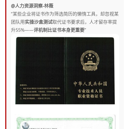
@人力资源洞察-林薇
“某些企业将证书作为筛选简历的懒惰工具，却忽视某
团队用
实操沙盒测试
取代证书要求后，人才留存率提
升55%——
评机制比证书本身更重要
”