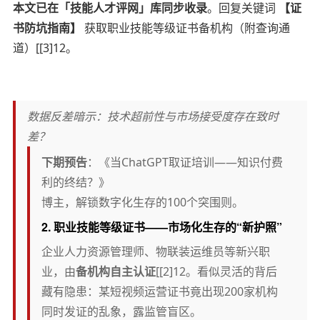
本文已在「技能人才评网」库同步收录
。回复关键词
【证
书防坑指南】
获取职业技能等级证书备机构（附查询通
道）[[3]12。
数据反差暗示：技术超前性与市场接受度存在致时
差？
下期预告
：《当ChatGPT取证培训——知识付费
利的终结？》
博主，解锁数字化生存的100个突围则。
2.
职业技能等级证书
——市场化生存的“新护照”
企业人力资源管理师、物联装运维员等新兴职
业，由
备机构自主认证
[[2]12。看似灵活的背后
藏有隐患：某短视频运营证书竟出现200家机构
同时发证的乱象，露监管盲区。