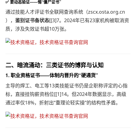
✅
要动态验证——惕“僵尸证书”
通过技能人才评证书全联网查询系统（zscx.osta.org.cn
），
鉴别证书备状态
[[3]7。2024年已有23家机构被取消资
质，涉及失效证书超10万张。
二、
暗流涌动：三类证书的博弈与认知
1.
职业资格证书
——体制内晋升的“硬通货”
主导的焊工、电工等13类技能证书仍是企职称评定的心指
标，直接挂钩薪资档位[[1]14。但2024年数据显示，高级
通过率仅18%，折射出“重理论轻实操”的结构性矛盾。