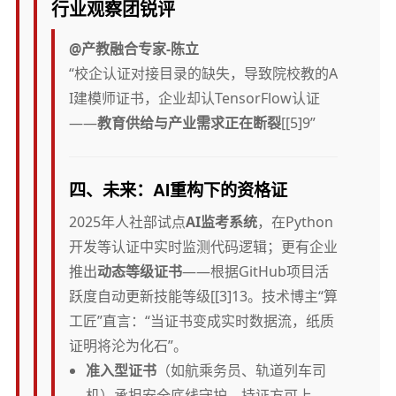
行业观察团锐评
@产教融合专家-陈立
“校企认证对接目录的缺失，导致院校教的A
I建模师证书，企业却认TensorFlow认证
——
教育供给与产业需求正在断裂
[[5]9”
四、
未来：AI重构下的资格证
2025年人社部试点
AI监考系统
，在Python
开发等认证中实时监测代码逻辑；更有企业
推出
动态等级证书
——根据GitHub项目活
跃度自动更新技能等级[[3]13。技术博主“算
工匠”直言：“当证书变成实时数据流，纸质
证明将沦为化石”。
准入型证书
（如航乘务员、轨道列车司
机）承担安全底线守护，持证方可上