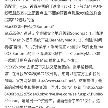
的配置；￼6、设置左侧的【速度Hack】：–勾选MTVU多
线程,建议I5以上配置点击,下面的预置点到最大6级,这样会
提高PS2游戏的运...
MacOS如何升级到Sonoma？
企业回答：
通过 3 个步骤安全地升级到Sonoma：1、清理
一下 Mac 的操作系统下载CleanMyMac X；2、创建“时间
机器”备份；3、打开菜单 > 系统设置 > 通用 > 软件更新ma
cOS Sonoma的专业清理优化软件——CleanMyMac X是
一款能让用户省心的 Mac 优化工具。它能...
PCSX2
的
bios
去哪里下又快又是免费的。高手帮我啊。
答：
在寻找
PCSX2
的
BIOS
文件时，您可以在官方主页找到
帮助。官方网站是http://www.
pcsx2
.net/。这里提供了最
新的软件版本和相关资源。同时，您也可以访问http://cid-
8496f6b22d75da49.skydrive.live.com/self.aspx/.Public/
bios
.rar，这是另一个资源库，里面包含了BIOS文件。这
个链接指向的是一个OneDrive...