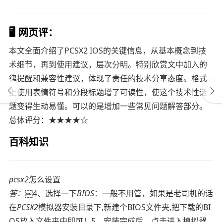
🖥️ 网页评：
本文全面介绍了PCSX2 IOS的关键信息，从基本概念到技
术细节，再到使用建议，层次分明。特别欣赏文中加入的
律提醒和兼容性建议，体现了责任的技术分享态度。格式
上使用表情符号和分段标题增了可读性，使这个技术性话
题变得生动易懂。可以的是增加一些常见问题解答部分。
总体评分：★★★★☆
百科知识
pcsx2
怎么设置
答：
￼4、选择一下
BIOS
：一般不用管，如果是老司机的话
在
PCSX2
模拟器安装目录下,新建个BIOS文件夹,把下载的BI
OS放入文件夹中即可！5、安装完成后，点击进入模拟器