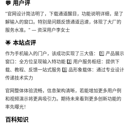
💬 用户评
"官网设计简洁明了，下载通道醒目，功能说明详细，是了
解输入的窗口。特别是问题反馈通道迅速，体现了大厂的
服务水准。" — 资深用户李女士
🌟 本站点评
作为手机输入的门户，该成功实现了三大值： 1️⃣ 产品展示
窗口：全方位呈现输入特功能 2️⃣ 用户服务枢纽：提供下
载、教程、反馈一站式服务 3️⃣ 品形象载体：通过专业设计
传递技术实力
官网整体体验流畅，信息架构清晰，若能增加更多用户例
和视频演示将更具吸引力。期待未来看到更多创新功能的
率先曝光！
百科知识