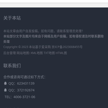
关于本站
本站文章由用户自发投稿，如有问题，请联系管理员处理！
本站部分文字及图片均来自于网络及用户投稿，如有侵权请及时联系删除
处理
Copyright © 2023 本站基于
爱采购
京ICP备2023008455号
后台管理
网站地图:
XML地图
TXT地图
HTML图
联系我们
合作或咨询可通过如下方式：
QQ：623431139
QQ：372192674
TEL：4006-3721-06