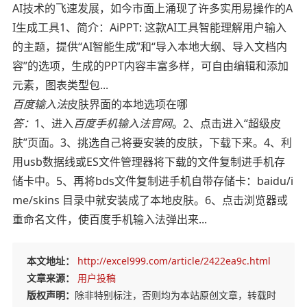
AI技术的飞速发展，如今市面上涌现了许多实用易操作的A
I生成工具1、简介：AiPPT: 这款AI工具智能理解用户输入
的主题，提供“AI智能生成”和“导入本地大纲、导入文档内
容”的选项，生成的PPT内容丰富多样，可自由编辑和添加
元素，图表类型包...
百度输入法
皮肤界面的本地选项在哪
答：
1、进入
百度手机输入法官网
。2、点击进入“超级皮
肤”页面。3、挑选自己将要安装的皮肤，下载下来。4、利
用usb数据线或ES文件管理器将下载的文件复制进手机存
储卡中。5、再将bds文件复制进手机自带存储卡：baidu/i
me/skins 目录中就安装成了本地皮肤。6、点击浏览器或
重命名文件，使百度手机输入法弹出来...
本文地址：
http://excel999.com/article/2422ea9c.html
文章来源：
用户投稿
版权声明：
除非特别标注，否则均为本站原创文章，转载时