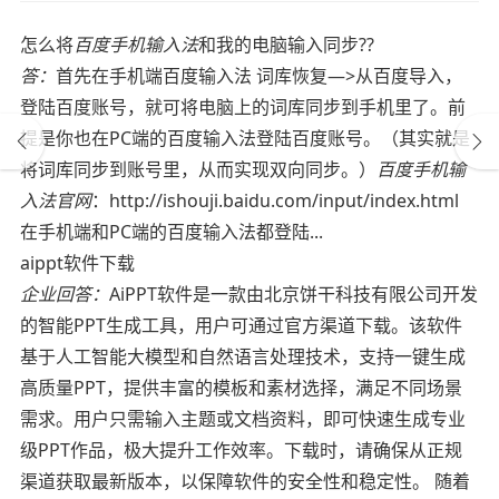
怎么将
百度手机输入法
和我的电脑输入同步??
答：
首先在手机端百度输入法 词库恢复—>从百度导入，
登陆百度账号，就可将电脑上的词库同步到手机里了。前
提是你也在PC端的百度输入法登陆百度账号。（其实就是
将词库同步到账号里，从而实现双向同步。）
百度手机输
入法官网
：http://ishouji.baidu.com/input/index.html
在手机端和PC端的百度输入法都登陆...
aippt软件下载
企业回答：
AiPPT软件是一款由北京饼干科技有限公司开发
的智能PPT生成工具，用户可通过官方渠道下载。该软件
基于人工智能大模型和自然语言处理技术，支持一键生成
高质量PPT，提供丰富的模板和素材选择，满足不同场景
需求。用户只需输入主题或文档资料，即可快速生成专业
级PPT作品，极大提升工作效率。下载时，请确保从正规
渠道获取最新版本，以保障软件的安全性和稳定性。 随着