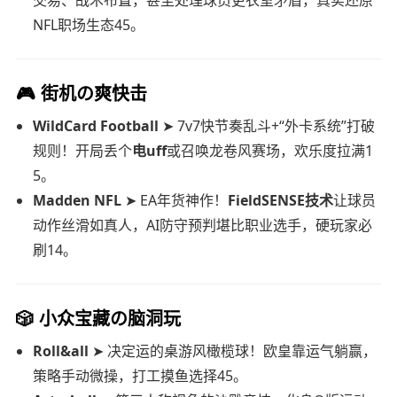
NFL职场生态45。
🎮 街机の爽快击
WildCard Football
➤ 7v7快节奏乱斗+“外卡系统”打破
规则！开局丢个
电uff
或召唤龙卷风赛场，欢乐度拉满1
5。
Madden NFL
➤ EA年货神作！
FieldSENSE技术
让球员
动作丝滑如真人，AI防守预判堪比职业选手，硬玩家必
刷14。
🎲 小众宝藏の脑洞玩
Roll&all
➤ 决定运的桌游风橄榄球！欧皇靠运气躺赢，
策略手动微操，打工摸鱼选择45。