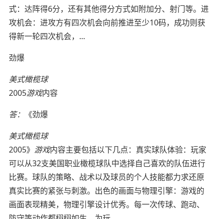
式：达阵得6分，还有其他得分方式如附加分、射门等。进
攻机会：进攻方有四次机会向前推进至少10码，成功则获
得新一轮四次机会，...
劲爆
美式橄榄球
2005
游戏
内容
答：
《劲爆
美式橄榄球
2005》
游戏
内容主要包括以下几点：真实球队体验：玩家
可以从32支美国职业橄榄球队中选择自己喜欢的队伍进行
比赛。球队的策略、战术以及球员的个人技能都力求还原
真实比赛的紧张与刺激。出色的画面与物理引擎：游戏的
画面表现精美，物理引擎设计优秀。每一次传球、跑动、
防守等动作都栩栩如生，为玩...