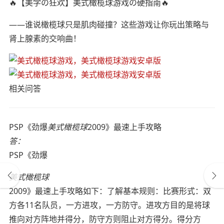
🔥【美学の狂欢】美式橄榄球游戏の硬指南🔥
——谁说橄榄球只是肌肉碰撞？这些游戏让你玩出策略与
肾上腺素的交响曲！
相关问答
PSP《劲爆
美式橄榄球
2009》最速上手攻略
答：
PSP《劲爆
美式橄榄球
2009》最速上手攻略如下：了解基本规则：比赛形式：双
方各11名队员，一方进攻，一方防守。进攻方目的是将球
推向对方阵地并得分，防守方则阻止对方得分。得分方