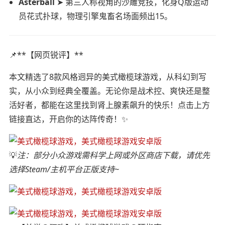
Asterball
➤ 第三人称视角的沙雕竞技，化身Q版运动
员花式扑球，物理引擎鬼畜名场面频出15。
📌**【网页锐评】**
本文精选了8款风格迥异的美式橄榄球游戏，从科幻到写
实，从小众到经典全覆盖。无论你是战术控、爽快还是整
活好者，都能在这里找到肾上腺素飙升的快乐！点击上方
链接直达，开启你的达阵传奇！✨
💡
注：部分小众游戏需科学上网或外区商店下载，请优先
选择Steam/主机平台正版支持~