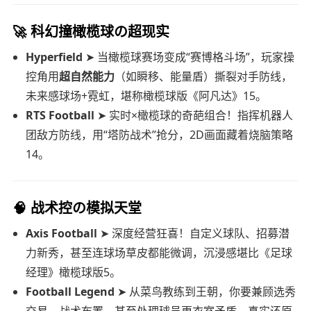
🚀 科幻撞橄榄球の超现实
Hyperfield
➤ 当橄榄球赛场变成“赛博格斗场”，玩家操
控角用
超自然能力
（如瞬移、能量盾）撕裂对手防线，
未来感球场+霓虹，堪称橄榄球版《阿凡达》15。
RTS Football
➤ 实时×橄榄球的奇葩组合！指挥机器人
团敌方防线，用“塔防战术”抢分，2D画面藏着烧脑策略
14。
🧠 战术控の模拟天堂
Axis Football
➤ 深度经营狂喜！自定义球队、招募潜
力新秀，甚至连球场草皮都能微调，沉浸感堪比《足球
经理》橄榄球版5。
Football Legend
➤ 从菜鸟教练到王朝，你要兼顾选秀
交易、战术布置，甚至处理球员更衣室矛盾，真实还原