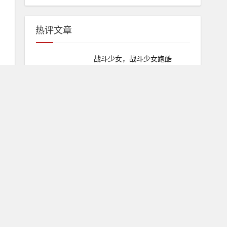
热评文章
战斗少女，战斗少女跑酷
2025-05-20
0
免费电脑单机游戏，电脑单机
游戏哪里有免费的
2025-05-20
0
宁夏滑水麻将，宁夏微乐划水
下载
2025-05-20
0
旋转屏，旋转屏幕app下载
2025-05-20
0