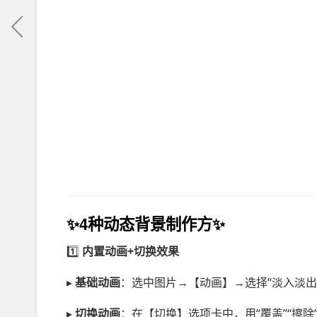
✨
4种动态背景制作方
✨
1️⃣
内置动画+切换效果
▸
基础动画
：选中图片→【动画】→选择“淡入淡出”
▸
切换动画
：在【切换】选项卡中，用“覆盖”“擦除