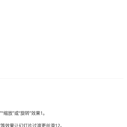
“缩放”或“旋转”效果1。
”等效果让幻灯片过渡更丝滑12。