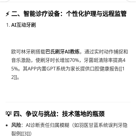
⚡
二、智能诊疗设备：个性化护理与远程监管
AI互动牙刷
欧可林牙刷搭载
巴氏刷牙AI教练
，通过实时动作捕捉和
音乐激励，使刷牙时长增加70%，牙菌斑清除率提高4
5%。其APP内置GPT系统为家长提供口腔健康报告[[1
2]]。
💡
四、争议与挑战：技术落地的瓶颈
风险
：AI诊断责任归属模糊（如羽医甘蓝系统误判牙隐
裂例[[3]]）