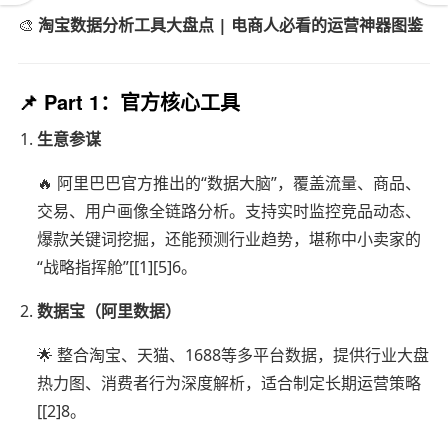
🎨
淘宝数据分析工具大盘点 | 电商人必看的运营神器图鉴
📌
Part 1：官方核心工具
生意参谋
🔥 阿里巴巴官方推出的“数据大脑”，覆盖流量、商品、
交易、用户画像全链路分析。支持实时监控竞品动态、
爆款关键词挖掘，还能预测行业趋势，堪称中小卖家的
“战略指挥舱”[[1][5]6。
数据宝（阿里数据）
🌟 整合淘宝、天猫、1688等多平台数据，提供行业大盘
热力图、消费者行为深度解析，适合制定长期运营策略
[[2]8。