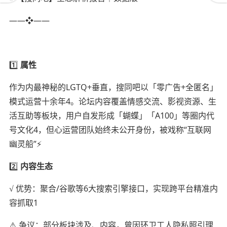
——❖——
1️⃣
属性
作为内最神秘的LGTQ+垂直，搜同吧以「零广告+全匿名」
模式运营十余年4。论坛内容覆盖情感交流、影视资源、生
活互助等板块，用户自发形成「蝴蝶」「A100」等圈内代
号文化4，但心运营团队始终未公开身份，被戏称“互联网
幽灵船”⚡️
2️⃣
内容生态
√ 优势：聚合/谷歌等6大搜索引擎接口，实现跨平台精准内
容抓取1
⚠️ 争议：部分板块涉及、内容，曾因环卫工人隐私照引理