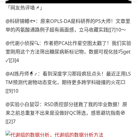
「网友热评墙📌」
@科研锦鲤🐟：原来OPLS-DA是科研界的PS大师！文章里
举的丙氨酸通路例子超有画面感，立马收藏实践[[7]10～
@代谢小侦探🔍：作者把PCA比作星空图太戳了！我们实验
室刚用这个方法筛出糖尿病新标记物，数据可视化技巧get
✓[[3]4
@AI炼丹师🧙♂️：看到深度学习那段疯狂点头！最近正用LS
TM预测代谢物动态变化，期待更多跨学科碰撞的火花💥
[[9]10
@实验小白鼠🐭：RSD质控部分拯救了我的毕业数据！原
来之前总重复不出来是没做好QC筛选，感恩避坑指南🧭
[[2]7