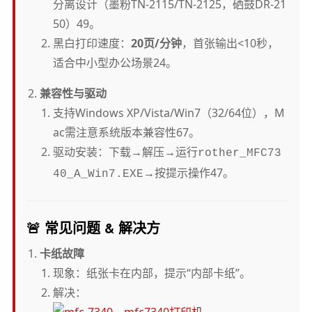
分离设计（墨粉TN-2115/TN-2125，硒鼓DR-21
50）49。
黑白打印速度：
20页/分钟
，首张输出<10秒，
适合中小型办公场景24。
兼容性与驱动
支持Windows XP/Vista/Win7（32/64位），M
ac需注意系统版本兼容性67。
驱动安装：下载→解压→运行
rother_MFC73
→按提示操作47。
40_A_Win7.EXE
🚨
常见问题 & 解决方
卡纸故障
现象：纸张卡在内部，提示“内部卡纸”。
解决：