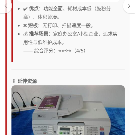
✔️
优点
：功能全面、耗材成本低（鼓粉分
离）、体积紧凑。
❌
短板
：无打印、扫描速度一般。
💰
推荐场景
：家庭办公室/小型企业，追求实
用性与低维护成本。
—— 综合评分：⭐️⭐️⭐️⭐️（4/5）
📎
延伸资源