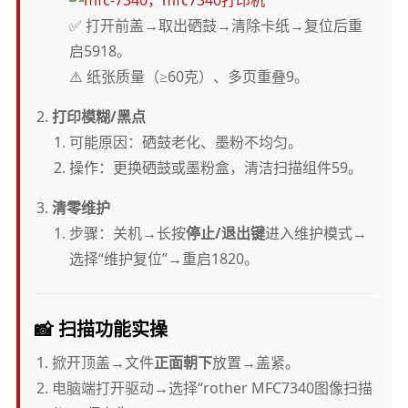
✅ 打开前盖→取出硒鼓→清除卡纸→复位后重
启5918。
⚠️ 纸张质量（≥60克）、多页重叠9。
打印模糊/黑点
可能原因：硒鼓老化、墨粉不均匀。
操作：更换硒鼓或墨粉盒，清洁扫描组件59。
清零维护
步骤：关机→长按
停止/退出键
进入维护模式→
选择“维护复位”→重启1820。
📸
扫描功能实操
掀开顶盖→文件
正面朝下
放置→盖紧。
电脑端打开驱动→选择“rother MFC7340图像扫描