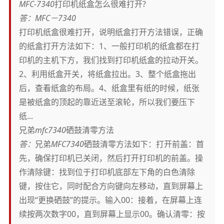
MFC-7340
打印机纸盒怎么很难打开?
答：
MFC－7340
打印机纸盒很难打开，说明纸盒打开方法错误，正确
的纸盒打开方法如下：1、一般打印机的纸盒都在打
印机的主机下方，我们找到打印机纸盒的拉动开关。
2、利用纸盒开关，将纸盒拉出。3、整个纸盒拖出
后，查看纸盒的布局。4、纸盒里有纸的时候，纸张
是被纸盒的顶起的靠近送至滚轮，所以我们要压下
纸...
兄弟
mfc7340
硒鼓清零方法
答：
兄弟
MFC7340
硒鼓清零方法如下：打开前盖：首
先，确保打印机已关闭，然后打开打印机的前盖。操
作清除键：找到位于打印机底部左下角的白色清除
键，按住它，同时配合方向键向左移动，直到屏幕上
出现“更换硒鼓”的提示。输入00：接着，在屏幕上连
续按两次数字00，直到屏幕上显示00。确认清零：按