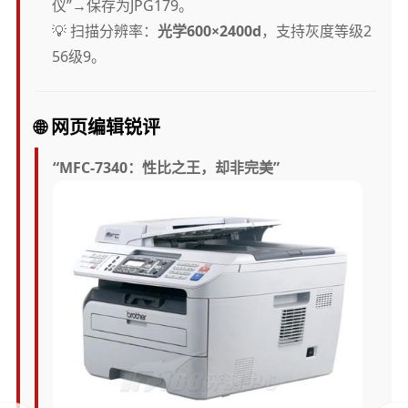
仪”→保存为JPG179。
💡 扫描分辨率：
光学600×2400d
，支持灰度等级2
56级9。
🌐
网页编辑锐评
“MFC-7340：性比之王，却非完美”