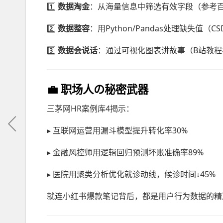
1️⃣
数据淘金
：从海量信息中筛选有效字段（参考百
2️⃣
数据整容
：用Python/Pandas处理缺失值
3️⃣
数据会说话
：通过可视化图表讲故事（B站教程提到
💼 职场人の秘密武器
三茅网HR案例库4揭示：
▸ 互联网运营用漏斗模型提升转化率30%
▸ 金融风控师用逻辑回归预测坏账准确率89%
▸ 医院用聚类分析优化就诊动线，候诊时间↓45%
就连小红书爆款笔记背后，都是用户行为数据的精