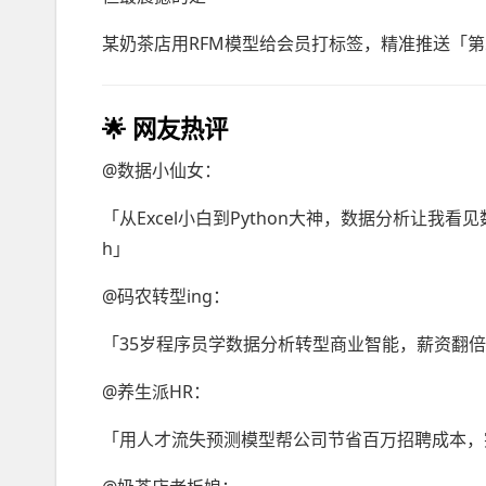
某奶茶店用RFM模型给会员打标签，精准推送「第二
🌟 网友热评
@数据小仙女：
「从Excel小白到Python大神，数据分析让我
h」
@码农转型ing：
「35岁程序员学数据分析转型商业智能，薪资翻倍
@养生派HR：
「用人才流失预测模型帮公司节省百万招聘成本，突