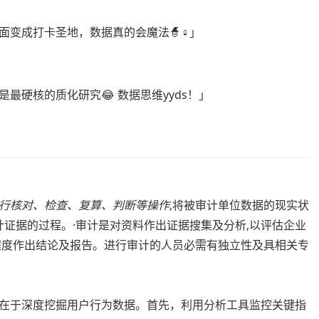
变成打卡圣地，数据真的会魔法🧙♀️」
硬核的质化研究😂 数据思维yyds！」
行核对、检查、复算、判断等操作
,将被审计单位数据的现实状
计证据的过程。·审计是对资料作出证据搜集及分析,以评估企业
程度作出结论及报告。进行审计的人员必需有独立性及具相关专
在于深度挖掘用户行为数据。首先，利用分析工具监控关键指