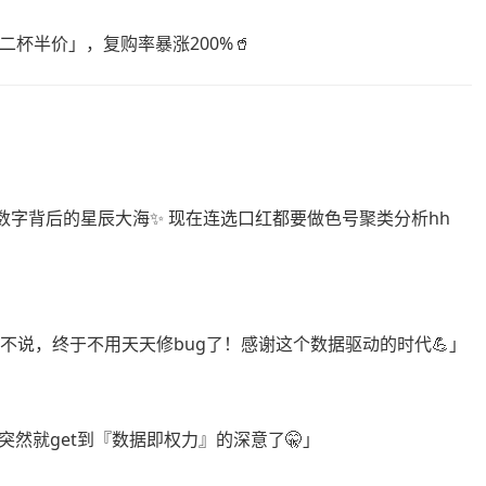
杯半价」，复购率暴涨200%🥤
看见数字背后的星辰大海✨ 现在连选口红都要做色号聚类分析hh
不说，终于不用天天修bug了！感谢这个数据驱动的时代💪」
然就get到『数据即权力』的深意了🤫」