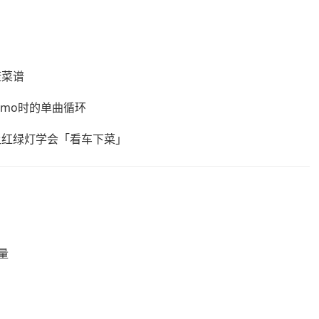
康菜谱
emo时的单曲循环
让红绿灯学会「看车下菜」
量