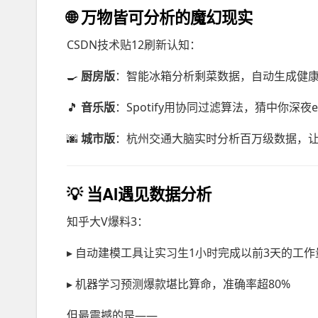
🌐 万物皆可分析的魔幻现实
CSDN技术贴12刷新认知：
🍳
厨房版
：智能冰箱分析剩菜数据，自动生成健
🎵
音乐版
：Spotify用协同过滤算法，猜中你深夜
🌆
城市版
：杭州交通大脑实时分析百万级数据，
💡 当AI遇见数据分析
知乎大V爆料3：
▸ 自动建模工具让实习生1小时完成以前3天的工作
▸ 机器学习预测爆款堪比算命，准确率超80%
但最震撼的是——