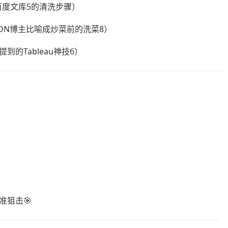
度文库5的清洗步骤）
（CSDN博主比喻成炒菜前的洗菜8）
的Tableau神技6）
准狙击🎯