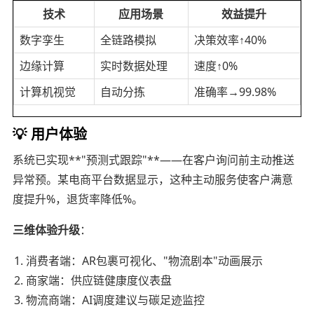
技术
应用场景
效益提升
数字孪生
全链路模拟
决策效率↑40%
边缘计算
实时数据处理
速度↑0%
计算机视觉
自动分拣
准确率→99.98%
💡 用户体验
系统已实现**"预测式跟踪"**——在客户询问前主动推送
异常预。某电商平台数据显示，这种主动服务使客户满意
度提升%，退货率降低%。
三维体验升级
：
消费者端：AR包裹可视化、"物流剧本"动画展示
商家端：供应链健康度仪表盘
物流商端：AI调度建议与碳足迹监控