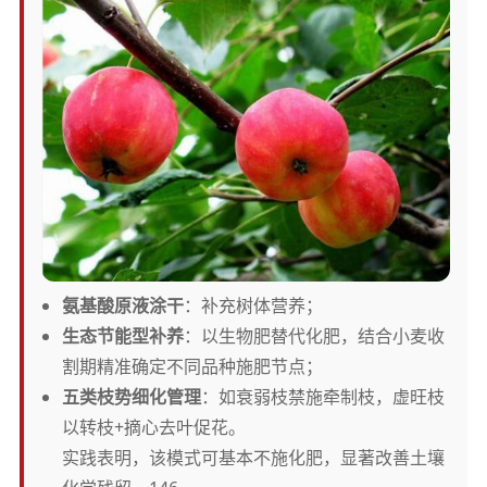
氨基酸原液涂干
：补充树体营养；
生态节能型补养
：以生物肥替代化肥，结合小麦收
割期精准确定不同品种施肥节点；
五类枝势细化管理
：如衰弱枝禁施牵制枝，虚旺枝
以转枝+摘心去叶促花。
实践表明，该模式可基本不施化肥，显著改善土壤