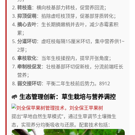
转枝造
：横向枝基部力转枝，促营养回流；
抑顶促萌
：掐除虚旺枝顶芽，促基部芽质转化；
摘心去叶
：生长期摘嫩梢并去叶，减少赤霉素积
累；
分道环切
：虚旺枝每隔15厘米环切，集中营养供1~
2芽；
拿枝软化
：当年生枝揉捏内，提早开张角度；
牵制枝促发
：壮枝基部环切促新枝，分流前端旺长
营养；
弱交接环切
：平衡二年生枝前后势力。8912
🌱 生态管理创新：草生栽培与营养调控
提出“旱地自然生草模式”，通过生草调节土壤微生
态，实现养分均衡吸收与还原。配套技术包括：