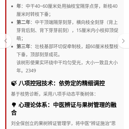
年
：中干40~60厘米处用抽枝宝隔芽点芽，新枝40
厘米时转枝下垂；
第二年
：中干顶端隔芽刻芽，横向枝全刻芽（背上
芽背后刻、背下芽芽前刻），15厘米内小枝抑顶促
萌；
第三年
：壮枝基部环切促牵制枝，超60厘米枝整枝
下垂，顶部刻芽成花。
该树形使果实环绕中干均匀受光，大小一致且大小
年。2349
🍃 八项控冠技术：依势定的精细调控
基于枝势诊断，采用八项手动态平衡树体：
🌳 心理论体系：中医辨证与果树管理的融
合
刘全保创立的果树辨证管理学，将中医“辨证施治”思