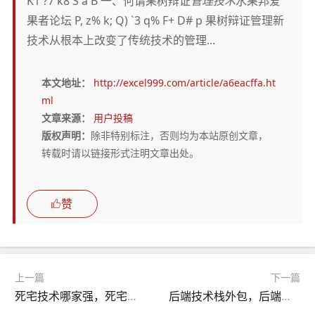
K1 ?7 k8 S a B 一、何谓果树辩证
管理技术
水果邦爱
果者论坛 P, z% k; Q) `3 q% F+ D# p 果树辩证管理新
技术从根本上改变了传统技术的管理...
本文地址：
http://excel999.com/article/a6eacffa.ht
ml
文章来源：
用户投稿
版权声明：
除非特别标注，否则均为本站原创文章，
转载时请以链接形式注明文章出处。
赞
上一篇
下一篇
死宅技术哪家强，死宅技术哪家强免费阅读
后端技术栈外包，后端技术栈