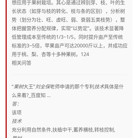
想应用于果树栽培。其心是通过辨别芽、枝、叶的生
长状态（如芽与枝的转化、枝与条的区别），分析树
势（划分为壮、旺、虚旺、弱、衰弱五类枝势），整
体把握营养分配规律，实现“以势定”。该技术显著降
低管理成本至传统的1/3~1/5，同时提升亩产至传统
标准的3~5倍，苹果亩产可达20000斤以上，并成功应
用于桃、梨、杏等十多种果树。124
相关问答
“
果树
大王”
刘全保
老师申请的那个专利
技术
具体是什
么来着?_百度知 ...
答：
该项
技术
充分利用自然条件,扶植中干,蓄养横枝,转枝控制,