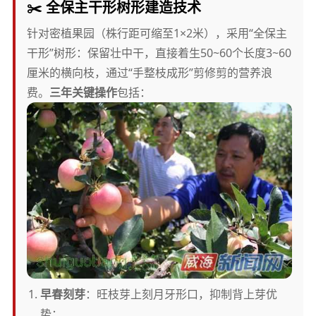
✂️ 全保主干形树形建造技术
针对密植果园（株行距可缩至1×2米），采用“全保主
干形”树形：保留壮中干，直接着生50~60个长度3~60
厘米的横向枝，通过“手整枝成形”剪修剪的营养浪
费。
三年关键操作
包括：
早春刻芽
：旺枝芽上刻月牙形口，抑制背上芽优
势；