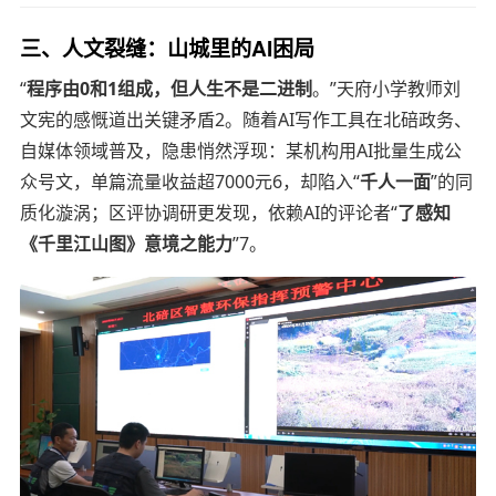
三、人文裂缝：山城里的AI困局
“
程序由0和1组成，但人生不是二进制
。”天府小学教师刘
文宪的感慨道出关键矛盾2。随着AI写作工具在北碚政务、
自媒体领域普及，隐患悄然浮现：某机构用AI批量生成公
众号文，单篇流量收益超7000元6，却陷入“
千人一面
”的同
质化漩涡；区评协调研更发现，依赖AI的评论者“
了感知
《千里江山图》意境之能力
”7。