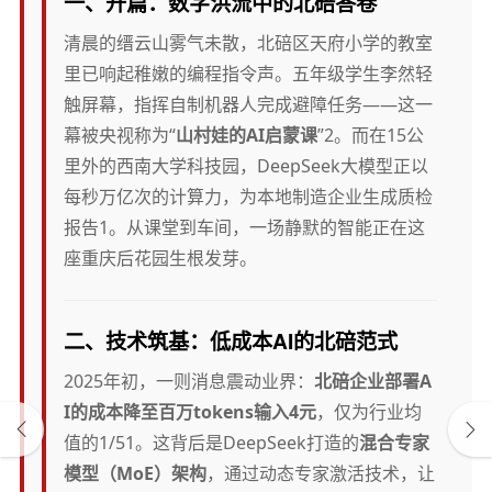
一、开篇：数字洪流中的北碚答卷
清晨的缙云山雾气未散，北碚区天府小学的教室
里已响起稚嫩的编程指令声。五年级学生李然轻
触屏幕，指挥自制机器人完成避障任务——这一
幕被央视称为“
山村娃的AI启蒙课
”2。而在15公
里外的西南大学科技园，DeepSeek大模型正以
每秒万亿次的计算力，为本地制造企业生成质检
报告1。从课堂到车间，一场静默的智能正在这
座重庆后花园生根发芽。
二、技术筑基：低成本AI的北碚范式
2025年初，一则消息震动业界：
北碚企业部署A
I的成本降至百万tokens输入4元
，仅为行业均
值的1/51。这背后是DeepSeek打造的
混合专家
模型（MoE）架构
，通过动态专家激活技术，让