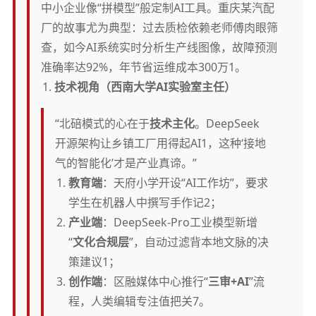
中小企业像“拼模型”般定制AI工具。重庆某汽配
厂的故事尤为典型：过去质检依赖老师傅肉眼筛
查，如今AI系统实时分析生产线图像，故障预测
准确率达92%，年节省运维成本300万1。
技术视角（西南大学AI实验室主任）
“北碚模式的心在于
技术主化
。DeepSeek
开源架构让乡镇工厂用得起AI1，这种‘接地
气的智能化’才是产业真谛。”
教育端
：天府小学开设“AI工作坊”，要求
学生在机器人中撰写手作记2；
产业端
：DeepSeek-Pro工业模型新增
“
文化合规层
”，自动过滤背本地文脉的决
策建议1；
创作端
：区融媒体中心推行“
三审+AI
”流
程，人类编辑专注值把关7。