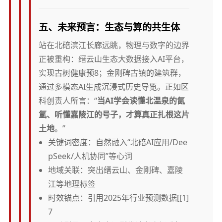
五、未来预言：生态与算的共生体
站在北碚滨江长廊远眺，物理与数字的边界
正被重构：缙云山生态大数据接入AI平台，
实现古树健康预8；金刚碑古镇的建筑群，
通过多模态AI生成沉浸式历史导览。正如区
科创责人所言：“
当AI学会读懂北温泉的氤
氲、听懂嘉陵江的号子，才算真正扎根这片
土地
。”
关键词密度：自然融入“北碚AI应用/Dee
pSeek/人机协同”等心词
地域关联：突出缙云山、金刚碑、嘉陵
江等地理标签
时效锚点：引用2025年行业预测数据[[1]
7