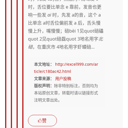
时，舌位要比单念 e 靠前，发音也更
响一些发
ai
时，先发 a的音，这个 a
比单念 a时舌位偏前发 a 后，舌头慢
慢上升，嘴慢慢；碚bèi 1见quot碚礧
quot 2见quot碚磊quot 3地名用字
北
碚
，在重庆市 4地名用字虾蟆碚...
本文地址：
http://excel999.com/ar
ticle/c180ac42.html
文章来源：
用户投稿
版权声明：
除非特别标注，否则均为
本站原创文章，转载时请以链接形式
注明文章出处。
赞