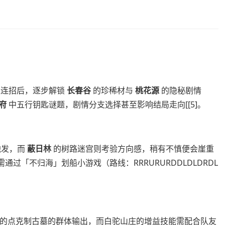
】
与连招后，逐步解锁
长春谷
的珍稀材与
桃花源
的隐秘剧情
府
中五行钥匙谜题，剧情分支选择甚至影响结局走向[[5]。
触发，而
蔽日林
的树路迷宫则考验方向感，稍有不慎便会崖重
通过「不归海」划船小游戏（路线：RRRURURDDLDLDRDL
帮的点克制古墓的群体输出，而白驼山庄的增益技能需配合队友