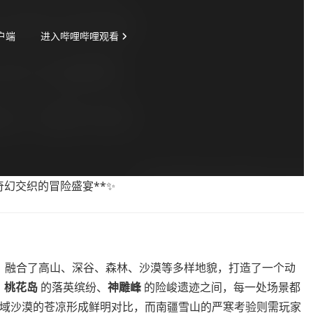
奇幻交织的冒险盛宴**✨
，融合了高山、深谷、森林、沙漠等多样地貌，打造了一个动
、
桃花岛
的落英缤纷、
神雕峰
的险峻遗迹之间，每一处场景都
与西域沙漠的苍凉形成鲜明对比，而南疆雪山的严寒考验则需玩家