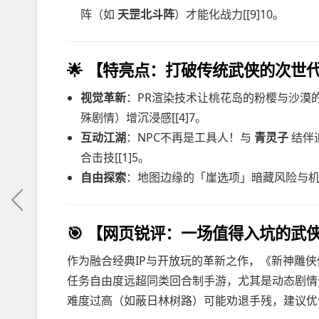
阵（如
天罡北斗阵
）才能化战力[[9]10。
🌟
【特亮点：打破传统武侠的次世
视觉革新
：PR渲染技术让桃花岛的粉樱与沙漠
殊剧情）增沉浸感[[4]7。
互动江湖
：NPC不再是工具人！与
青灵子
结伴
合击技[[1]5。
自由探索
：地图边缘的「崖选项」暗藏风险与机
🎯
【网页锐评：一场值得入坑的武
作为融合经典IP与开放玩的革新之作，《新神雕
任务自由度远超同类回合制手游，尤其是动态剧情
难度过高（如蔽日林树路）可能劝退手残，建议优化引导