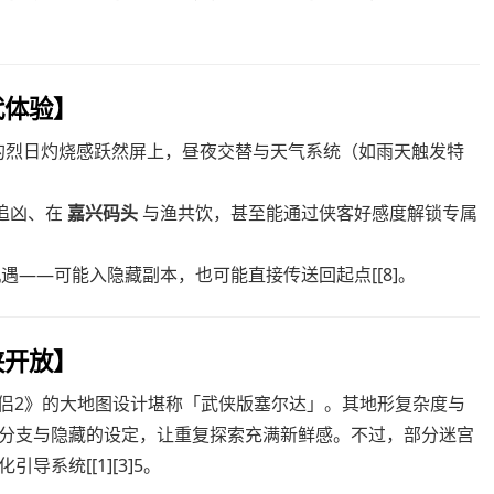
代体验】
的烈日灼烧感跃然屏上，昼夜交替与天气系统（如雨天触发特
追凶、在
嘉兴码头
与渔共饮，甚至能通过侠客好感度解锁专属
遇——可能入隐藏副本，也可能直接传送回起点[[8]。
侠开放】
侠侣2》的大地图设计堪称「武侠版塞尔达」。其地形复杂度与
分支与隐藏的设定，让重复探索充满新鲜感。不过，部分迷宫
系统[[1][3]5。