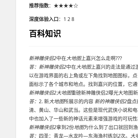
推荐指数
：★★★★☆
深度体验入口
：1 2 8
百科知识
新神雕侠侣2
中在
大地图
上嘉兴怎么走啊???
答：
新神雕侠侣2
中在
大地图
上嘉兴的走法是通过
以在游戏界面的右上角或左下角找到地图图标，点
面标示了各个城市和地点。找到嘉兴的位置，它通常
新神雕侠侣2大地图
重磅新神雕侠侣2曝光大地图新版
答：
2. 新
大地图
所展示的内容
新的神雕侠侣2
盘点
清、黄山、华山和武当。这些是现代武侠小说和电
中也加入了一些新的神话元素来增强游戏的可玩性和趣
新神雕侠侣2
拿到2份
地图
为什么到了出口就回到渔
答：
四圣：青龙—水龙吟—东海渔村练剑
2
次。
大