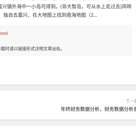
嘉兴镇外海中一小岛可得到。(非大智岛，可从水上走过去)凤啼
独自去嘉兴，在大地图上找到南海地图（2...
html
转载时请以链接形式注明文章出处。
下一
年终财务数据分析，财务数据分析