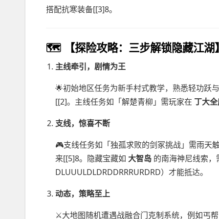
搭配抗寒装备[[3]8。
🗺️
【探险攻略：三步解锁隐藏江湖
主线牵引，剧情为王
🌟初始地区任务为新手村式教学，熟悉轻功跃
[[2]。主线任务如「解楚青柳」需玩家在
丁大全
支线，惊喜不断
🎮支线任务如「独孤求败的剑冢挑战」需雨天
来[[5]8。隐藏宝藏如
大智岛
的南海神尼线索，需
DLUUULDLDRDDRRRURDRD）才能抵达。
动态，策略至上
⚔️大地图随机遭遇战融合门克制系统，例如丐