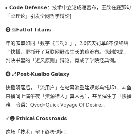
▸ 𝗖𝗼𝗱𝗲 𝗗𝗲𝗳𝗲𝗻𝘀𝗲：技术中立论成遮羞布，王欣在庭那句
「菜理论」引发全网哲学辩论]
➌ ⚖️𝗙𝗮𝗹𝗹 𝗼𝗳 𝗧𝗶𝘁𝗮𝗻𝘀
年的庭审如同「数字《与罚》」，2.6亿天罚单8不仅终结
了快播，更撕开了互联网野蛮生长的遮羞布。讽刺的是，
判决书里的「避风原则」辩论，竟成了学院经典例。
➍ 🌌𝗣𝗼𝘀𝘁-𝗞𝘂𝗮𝗶𝗯𝗼 𝗚𝗮𝗹𝗮𝘅𝘆
快播陨落后，「流用户」在站幕池重建观影乌托邦1，斗鱼
直播间上演午夜「资源猎人」真人秀1，甚至催生了「快播
难」暗语：Qvod=Quick Voyage Of Desire...
☄️➎ 𝗘𝘁𝗵𝗶𝗰𝗮𝗹 𝗖𝗿𝗼𝘀𝘀𝗿𝗼𝗮𝗱𝘀
这场「技术」留下终极诘问：