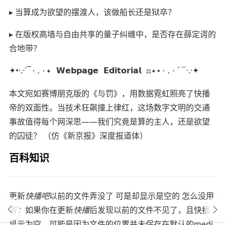
▸ 当算成为欲望的摆渡人，该做船长还是狱卒？
▸ 在版权高墙与自由共享的量子纠缠中，是否存在薛定谔的
合地带？
✦•·.·´¯
·.·✦
·.·✦ 𝗪𝗲𝗯𝗽𝗮𝗴𝗲 𝗘𝗱𝗶𝘁𝗼𝗿𝗶𝗮𝗹 ⚖️✦•·.·´¯
本文宛如赛博朋克版的《与罚》，用数据霓虹照亮了快播
帝的双面性。当技术狂飙撞上律红，这场数字文明的交通
事故值得每个网深思——我们究竟是算的主人，还是欲望
的囚徒？ （仿《新京报》深度报道体）
百科知识
更新
快播吧
以前的文件弄没了 可是却显示是空的 怎么没用
答：
如果你在更新
快播
后发现以前的文件不见了，且快播
显示为空，可能是因为文件的位置并未保存在默认的medi