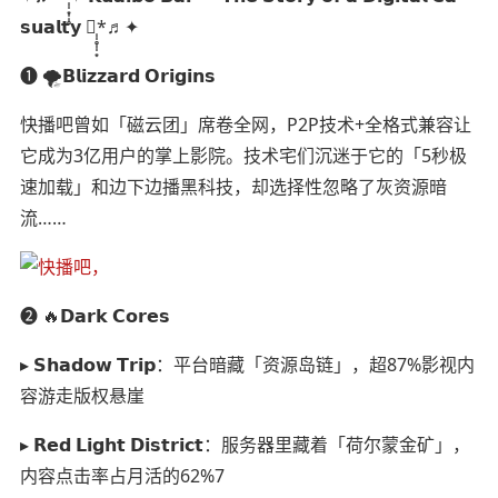
𝘀𝘂𝗮𝗹𝘁𝘆 ✧︎̩̩̥︎̩̩͙︎*♬︎✦
➊ 🌪️𝗕𝗹𝗶𝘇𝘇𝗮𝗿𝗱 𝗢𝗿𝗶𝗴𝗶𝗻𝘀
快播吧曾如「磁云团」席卷全网，P2P技术+全格式兼容让
它成为3亿用户的掌上影院。技术宅们沉迷于它的「5秒极
速加载」和边下边播黑科技，却选择性忽略了灰资源暗
流……
➋ 🔥𝗗𝗮𝗿𝗸 𝗖𝗼𝗿𝗲𝘀
▸ 𝗦𝗵𝗮𝗱𝗼𝘄 𝗧𝗿𝗶𝗽：平台暗藏「资源岛链」，超87%影视内
容游走版权悬崖
▸ 𝗥𝗲𝗱 𝗟𝗶𝗴𝗵𝘁 𝗗𝗶𝘀𝘁𝗿𝗶𝗰𝘁：服务器里藏着「荷尔蒙金矿」，
内容点击率占月活的62%7