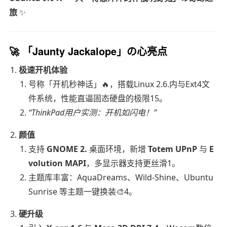
旅
✨
🚀
「Jaunty Jackalope」の心亮点
极速开机体验
号称「开机秒神话」🔥，搭载Linux 2.6.内与Ext4文
件系统，性能直逼固态硬盘的极限15。
“ThinkPad用户实测：开机如闪电！”
颜值
支持
GNOME 2.
桌面环境，新增
Totem UPnP
与
E
volution MAPI
，多显示器支持更丝滑1。
主题库丰富：AquaDreams、Wild-Shine、Ubuntu
Sunrise 等主题一键换装🎨4。
硬升级