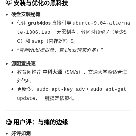
💡
安装与优化の黑科技
硬盘安装秘籍
使用
grub4dos
直接引导
ubuntu-9.04-alterna
，无需刻盘，分区时预留
（至少5
te-i386.iso
/
G）和
（内存2倍）9。
swap
“告别Wubi虚拟盘，真·Linux玩家必备！”
源配置提速
教育网推荐
中科大源
（5M/s），交通大学源适合海
外🚀6。
更新令：
+
sudo apt-key adv
sudo apt-get
，一键搞定依赖4。
update
🧐
用户评：与痛的边缘
好评如潮