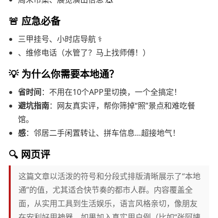
🚨
应急必备
三甲挂号、小时店导航 ⚕️
、维修电话（水管了？马上找师傅！）
💡 为什么你需要本地通？
省时间
：不用在10个APP里切换，一个全搞定！
避坑指南
：网友真实评，帮你筛掉“照”景点和难吃餐
馆。
感
：邻居二手闲置转让、拼车信息…超接地气！
🔍
网页评
这篇文章以活泼的符号和分段式排版清晰展示了“本地
通”的值，尤其适合快节奏的都市人群。内容覆盖全
面，从实用工具到生活娱乐，语言风格亲切，像朋友
在安利好用神器。如果加入真实用户例（比如“张阿姨