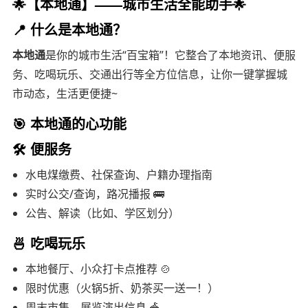
🌟【本地通】——城市生活全能助手🌟
📍 什么是本地通？
本地通
是你的城市生活“百宝箱”！它整合了本地资讯、便服
务、吃喝玩乐、交通出行等全方位信息，让你一键掌握城
市动态，生活更便捷~
🎯 本地通的心功能
🛠️
便服务
水电煤缴费、社保查询、户籍办理指南
实时公交/查询，路况播报 🚌
公告、解读（比如、学区划分）
🍜
吃喝玩乐
本地餐厅、小众打卡点推荐 🍲
限时优惠（火锅5折、奶茶买一送一！）
周末市集、展览演出信息 🎪