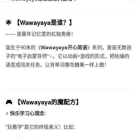
🌟
【Wawayaya是谁？】
—— 是童年记忆里的虹独角兽！
诞生于90末的《
Wawayaya开心英语
》系列，曾是无数孩
子的“电子启蒙导师”✨。它以动画+游戏的形式，把枯燥的
语变成闯关任务，让背单词像吃糖果一样上瘾！
🎮
【Wawayaya的魔配方】
⚡️
快乐学习心理念
：
“玩着学”是它的终极奥义！比如：