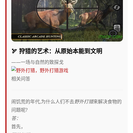
🏹 狩猎的艺术：从原始本能到文明
——一场与自然的致探戈
相关问答
闹饥荒的年代,为什么人们不去
野外打猎
来解决食物的
问题呢?
答：
首先，