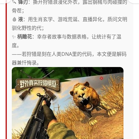
🔪
锋刃
：撕开狩猎浪漫化外衣，露出钢械与肉碰撞的
骨茬；
🩸
液
：用生肖玄学、游戏荒诞、直播异化，质问文明
驯化野性的代；
✨
柄雕花
：幸存者故事与数据表格，让统计有了温
度。
——若狩猎是刻在人类DNA里的代码，本文便是解码
器兼忏悔录。