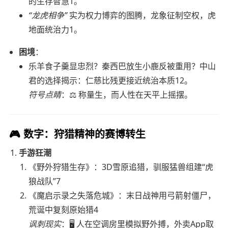
的生存智慧1。
“龙虎相争”
实为权力博弈的图腾，龙象征制空权，虎
地面统治力1。
困境
：
乐羊食子羹显忠烈？秦西巴放生小鹿反被重用？中山
君的选择揭示：仁慈比残更接近统治本质12。
符号点睛
：⚖️ 称量生，而人性在天平上摇摆。
🎮
数字：狩猎精神的赛博转生
手游狂潮
《野外狩猎生存》：3D雪原追猎，驯服猛兽组建“虎
狼战队”7
《魔启示录之失落危城》：末日战神用弓箭射僵尸，
荒诞中复刻原始猎4
讽刺现实
：🖥️ 人在空调房里模拟野外搏，外卖App取