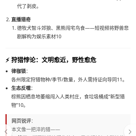
代了剥皮。
直播猎奇
德牧犬智斗郊狼、黑熊闯宅鸟食——短视频将野兽悲
剧解构为娱乐素材10
⚡
狩猎悖论：文明愈近，野性愈危
律枷锁
：
各州限定狩猎物种/季节/数量，外人需持证向导同11。
生态反噬
：
棕熊因栖息地萎缩闯入人类村庄，食垃圾桶成“新型猎
物”10。
网页锐评
：
本文像一把淬的猎——