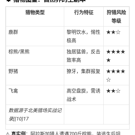
猎物类型
行为特征
狩猎风险
等级
鹿群
黎明饮水，惕性
★★☆
极高
棕熊/黑熊
独居猛兽，反击
★★★★
致率高
★
野猪
獠牙，集群报复
★★★★
☆
飞禽
高空盘旋，需诱
★★☆
战术
数据源于北美猎场实战记
录[[10]17
⚠️
真实例
：阿拉斯加猎人遭遇700斤棕熊，装逃生后坦