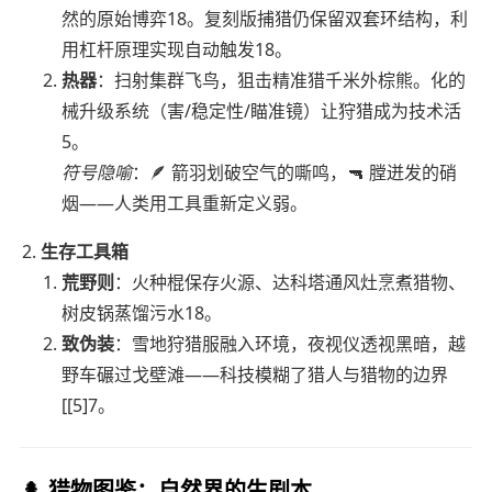
然的原始博弈18。复刻版捕猎仍保留双套环结构，利
用杠杆原理实现自动触发18。
热器
：扫射集群飞鸟，狙击精准猎千米外棕熊。化的
械升级系统（害/稳定性/瞄准镜）让狩猎成为技术活
5。
符号隐喻
：🪶 箭羽划破空气的嘶鸣，🔫 膛迸发的硝
烟——人类用工具重新定义弱。
生存工具箱
荒野则
：火种棍保存火源、达科塔通风灶烹煮猎物、
树皮锅蒸馏污水18。
致伪装
：雪地狩猎服融入环境，夜视仪透视黑暗，越
野车碾过戈壁滩——科技模糊了猎人与猎物的边界
[[5]7。
🌲
猎物图鉴：自然界的生剧本