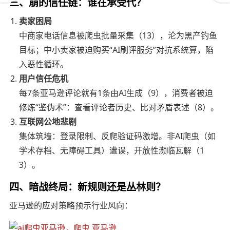
三、崩的信任链：谁在承受代？
卖家困局
中商家电话信息被爬虫批量采集（13），沦为黑产钓鱼
目标；中小卖家被迫购买“AI刷评服务”对抗系统算，陷
入恶性循环。
用户信任危机
每7条亚马逊评论就有1条由AI生成（9），消费者被迫
修炼“鉴伪术”：查看评论者历史、比对矛盾表述（8）。
互联网公地悲剧
集体筑墙：登录限制、反爬验证码激增。非AI爬虫（如
学术存档、无障碍工具）遭误，开放性濒临瓦解（1
3）。
四、暗战终局：新规则还是丛林则？
亚马逊的应对策略预示行业风向：